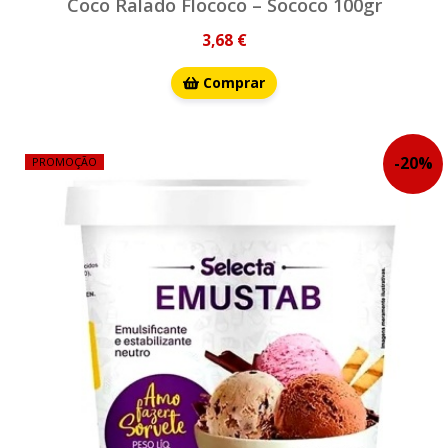
Coco Ralado Flococo – Sococo 100gr
3,68 €
Comprar
-
20
%
PROMOÇÃO