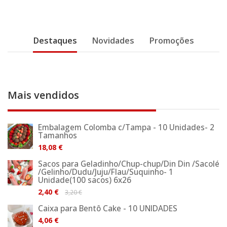
Destaques
Novidades
Promoções
Contactos
Mais vendidos
Embalagem Colomba c/Tampa - 10 Unidades- 2
Tamanhos
18,08 €
Sacos para Geladinho/Chup-chup/Din Din /Sacolé
/Gelinho/Dudu/Juju/Flau/Suquinho- 1
Unidade(100 sacos) 6x26
2,40 €
3,20 €
Caixa para Bentô Cake - 10 UNIDADES
4,06 €